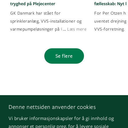
tryghed på Plejecenter
fællesskab: Nyt k
GK Danmark har stået for
For Per Otzen ha
sprinkleranlæg, VVS-installationer og
uventet drejning 
...
varmepumpeløsninger på Plejecente
Læs mere
VVS-forretning. 
Se flere
Denne nettsiden anvender cookies
Følg os
Naviger
Vi bruker informasjonskapsler for å gi innhold og
Facebook
Kontakt os
annonser et personlig preg, for å levere sosiale