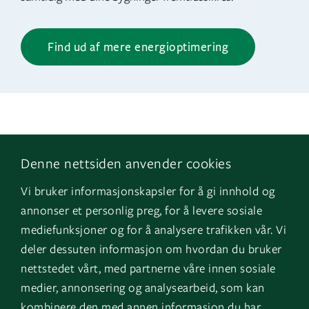
Find ud af mere energioptimering
Denne nettsiden anvender cookies
Følg os
Naviger
Vi bruker informasjonskapsler for å gi innhold og
Facebook
Kontakt os
annonser et personlig preg, for å levere sosiale
LinkedIn
Vores tjenester
mediefunksjoner og for å analysere trafikken vår. Vi
deler dessuten informasjon om hvordan du bruker
Instagram
Referencer
nettstedet vårt, med partnerne våre innen sosiale
YouTube
Om os
medier, annonsering og analysearbeid, som kan
kombinere den med annen informasjon du har