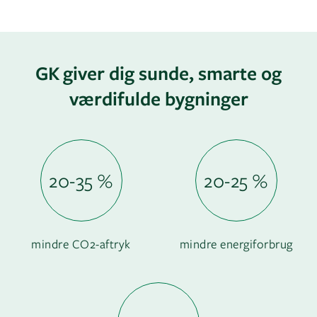
GK giver dig sunde, smarte og
værdifulde bygninger
20-35 %
20-25 %
mindre CO2-aftryk
mindre energiforbrug