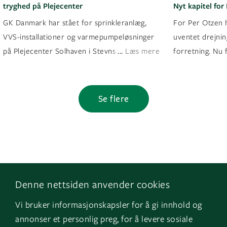
tryghed på Plejecenter
Nyt kapitel for
GK Danmark har stået for sprinkleranlæg,
For Per Otzen h
VVS-installationer og varmepumpeløsninger
uventet drejnin
...
på Plejecenter Solhaven i Stevns. Tidli
Læs mere
forretning. Nu 
Se flere
Denne nettsiden anvender cookies
Følg os
Naviger
Vi bruker informasjonskapsler for å gi innhold og
Facebook
Kontakt os
annonser et personlig preg, for å levere sosiale