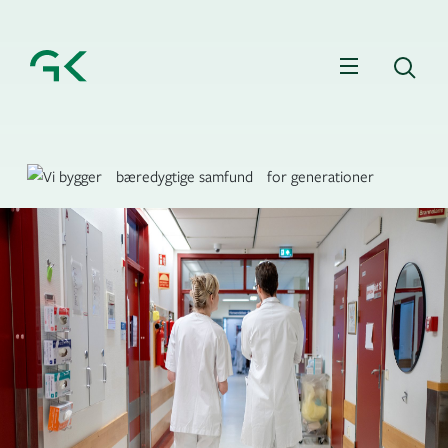
Menu
Sø