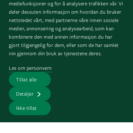
LinkedIn
Vores tjenester
mediefunksjoner og for å analysere trafikken vår. Vi
deler dessuten informasjon om hvordan du bruker
Instagram
Referencer
nettstedet vårt, med partnerne våre innen sosiale
YouTube
Om os
medier, annonsering og analysearbeid, som kan
kombinere den med annen informasjon du har
Varsling
gjort tilgjengelig for dem, eller som de har samlet
inn gjennom din bruk av tjenestene deres.
Land
Log in
Les om personvern
GK Norge
EOS
Tillat alle
GK Sverige
Detaljer
Ikke tillat
GK © 2026 |
Privatlivspolitik
|
CVR-nr: 14306048