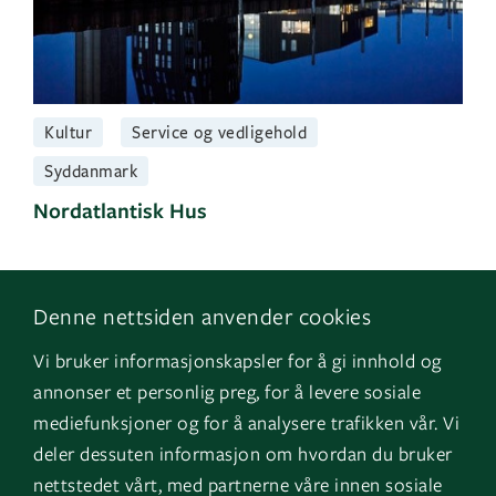
Kultur
Service og vedligehold
Syddanmark
Nordatlantisk Hus
Denne nettsiden anvender cookies
Følg os
Naviger
Vi bruker informasjonskapsler for å gi innhold og
Facebook
Kontakt os
Filter
annonser et personlig preg, for å levere sosiale
LinkedIn
Vores tjenester
mediefunksjoner og for å analysere trafikken vår. Vi
deler dessuten informasjon om hvordan du bruker
Vælg byggetype
Instagram
Referencer
nettstedet vårt, med partnerne våre innen sosiale