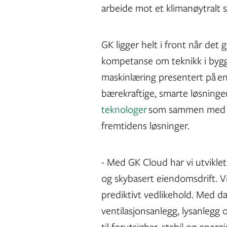
arbeide mot et klimanøytralt s
GK ligger helt i front når det
kompetanse om teknikk i bygg
maskinlæring presentert på en 
bærekraftige, smarte løsninger
teknologer
som sammen med GK
fremtidens løsninger.
- Med GK Cloud har vi utvikl
og skybasert eiendomsdrift. Vi
prediktivt vedlikehold. Med da
ventilasjonsanlegg, lysanlegg 
til forutsigbar, stabil og ener