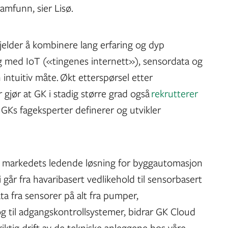
amfunn, sier Lisø.
 gjelder å kombinere lang erfaring og dyp
 med IoT («tingenes internett»), sensordata og
intuitiv måte. Økt etterspørsel etter
 gjør at GK i stadig større grad også
rekrutterer
s fageksperter definerer og utvikler
et markedets ledende løsning for byggautomasjon
 går fra havaribasert vedlikehold til sensorbasert
ta fra sensorer på alt fra pumper,
og til adgangskontrollsystemer, bidrar GK Cloud
giriktig drift av de tekniske anleggene hos våre