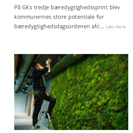
På GKs tredje bæredygtighedssprint blev
kommunernes store potentiale for
bæredygtighedsdagsordenen afdækket. De
...
Læs mere