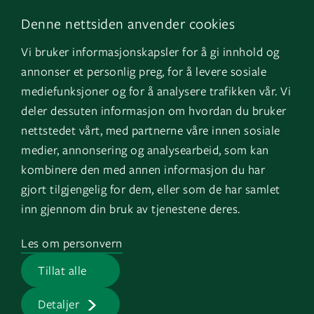
Denne nettsiden anvender cookies
Følg os
Naviger
Vi bruker informasjonskapsler for å gi innhold og
Facebook
Kontakt os
annonser et personlig preg, for å levere sosiale
LinkedIn
Vores tjenester
mediefunksjoner og for å analysere trafikken vår. Vi
deler dessuten informasjon om hvordan du bruker
Instagram
Referencer
nettstedet vårt, med partnerne våre innen sosiale
YouTube
Om os
medier, annonsering og analysearbeid, som kan
kombinere den med annen informasjon du har
Varsling
gjort tilgjengelig for dem, eller som de har samlet
inn gjennom din bruk av tjenestene deres.
Land
Log in
Les om personvern
GK Norge
EOS
Tillat alle
GK Sverige
Detaljer