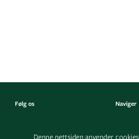
Følg os
Naviger
Facebook
Kontakt 
LinkedIn
Vores tj
Denne nettsiden anvender cookies