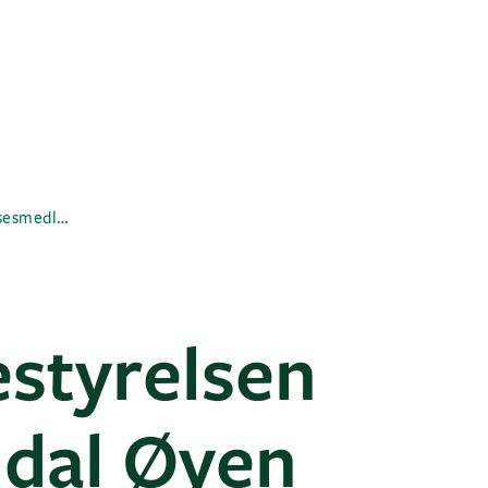
Mari Rindal Øyen er nyt bestyrelsesmedlem i GK
estyrelsen
ndal Øyen