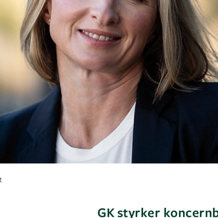
t
GK styrker koncern