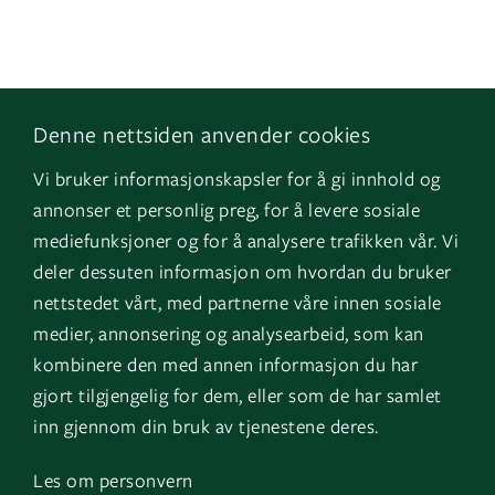
Denne nettsiden anvender cookies
Følg os
Naviger
Vi bruker informasjonskapsler for å gi innhold og
Facebook
Kontakt os
annonser et personlig preg, for å levere sosiale
LinkedIn
Vores tjenester
mediefunksjoner og for å analysere trafikken vår. Vi
deler dessuten informasjon om hvordan du bruker
Instagram
Referencer
nettstedet vårt, med partnerne våre innen sosiale
YouTube
Om os
medier, annonsering og analysearbeid, som kan
kombinere den med annen informasjon du har
Varsling
gjort tilgjengelig for dem, eller som de har samlet
inn gjennom din bruk av tjenestene deres.
Land
Log in
Les om personvern