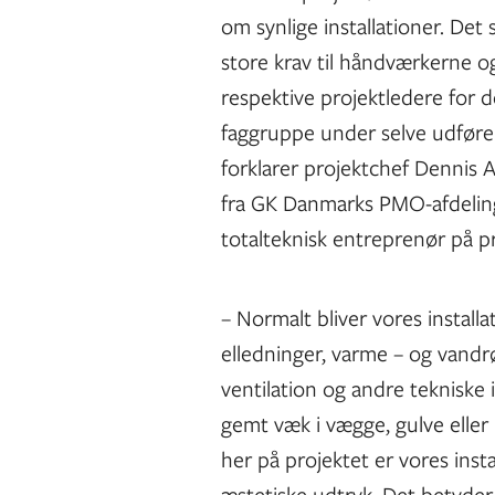
om synlige installationer. Det s
store krav til håndværkerne o
respektive projektledere for 
faggruppe under selve udføre
forklarer projektchef Dennis 
fra GK Danmarks PMO-afdeling
totalteknisk entreprenør på pr
– Normalt bliver vores installa
elledninger, varme – og vandrør
ventilation og andre tekniske i
gemt væk i vægge, gulve eller 
her på projektet er vores ins
æstetiske udtryk. Det betyder,