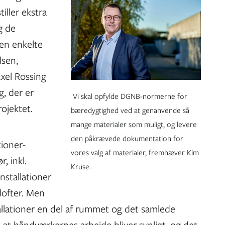
tiller ekstra
g de
den enkelte
lsen,
Axel Rossing
, der er
​ Vi skal opfylde DGNB-normerne for
ojektet.
bæredygtighed ved at genanvende så
mange materialer som muligt, og levere
den påkrævede dokumentation for
tioner-
vores valg af materialer, fremhæver Kim
, inkl.
Kruse. ​
nstallationer
lofter. Men
tallationer en del af rummet og det samlede
 at håndværkernes arbejde bliver synligt, og det