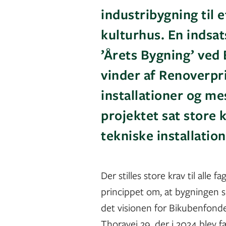
industribygning til 
kulturhus. En indsa
’Årets Bygning’ ved
vinder af Renoverpr
installationer og m
projektet sat store k
tekniske installatio
Der stilles store krav til alle 
princippet om, at bygningen s
det visionen for Bikubenfond
Thoravej 29, der i 2024 blev 