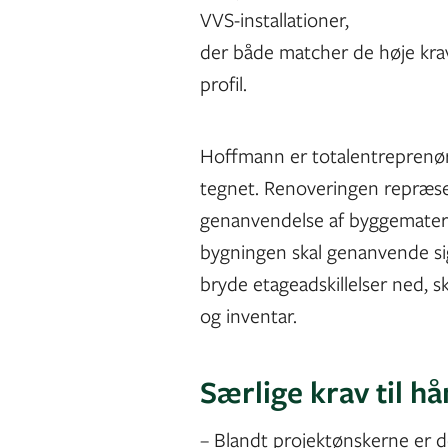
VVS-installationer,
der både matcher de høje krav
profil.
Hoffmann er totalentreprenør
tegnet. Renoveringen repræs
genanvendelse af byggemateria
bygningen skal genanvende sig 
bryde etageadskillelser ned, 
og inventar.
Særlige krav til 
– Blandt projektønskerne er d