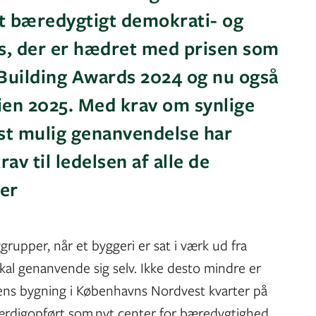
et bæredygtigt demokrati- og
ts, der er hædret med prisen som
 Building Awards 2024 og nu også
ien 2025. Med krav om synlige
est mulig genanvendelse har
rav til ledelsen af alle de
ner
faggrupper, når et byggeri er sat i værk ud fra
kal genanvende sig selv. Ikke desto mindre er
ens bygning i Københavns Nordvest kvarter på
færdigopført som nyt center for bæredygtighed