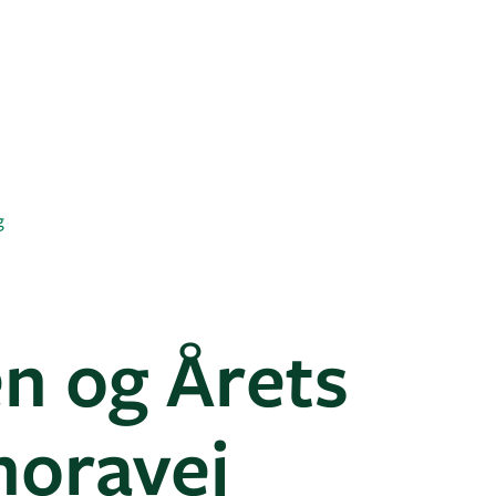
g
n og Årets
horavej