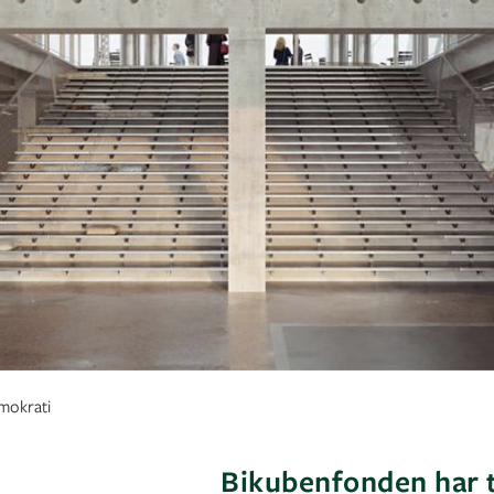
emokrati
Bikubenfonden har 