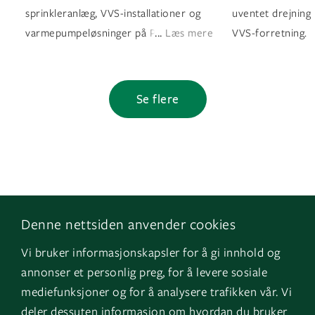
sprinkleranlæg, VVS-installationer og
uventet drejning 
...
varmepumpeløsninger på Plejecente
Læs mere
VVS-forretning. 
Se flere
Denne nettsiden anvender cookies
Følg os
Naviger
Vi bruker informasjonskapsler for å gi innhold og
Facebook
Kontakt os
annonser et personlig preg, for å levere sosiale
LinkedIn
Vores tjenester
mediefunksjoner og for å analysere trafikken vår. Vi
deler dessuten informasjon om hvordan du bruker