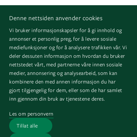
Denne nettsiden anvender cookies
Følg os
Naviger
Vi bruker informasjonskapsler for å gi innhold og
Facebook
Kontakt os
annonser et personlig preg, for å levere sosiale
LinkedIn
Vores tjenester
mediefunksjoner og for å analysere trafikken vår. Vi
deler dessuten informasjon om hvordan du bruker
Instagram
Referencer
nettstedet vårt, med partnerne våre innen sosiale
YouTube
Om os
medier, annonsering og analysearbeid, som kan
kombinere den med annen informasjon du har
Varsling
gjort tilgjengelig for dem, eller som de har samlet
inn gjennom din bruk av tjenestene deres.
Land
Log in
Les om personvern
GK Norge
EOS
Tillat alle
GK Sverige