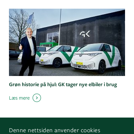
Grøn historie på hjul: GK tager nye elbiler i brug
Læs mere
Denne nettsiden anvender cookies
Følg os
Naviger