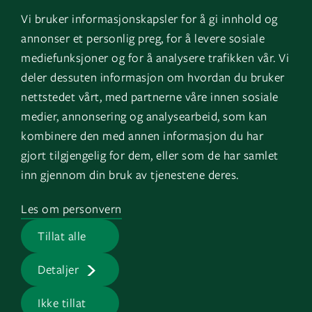
Vi bruker informasjonskapsler for å gi innhold og
Facebook
Kontakt os
annonser et personlig preg, for å levere sosiale
LinkedIn
Vores tjenester
mediefunksjoner og for å analysere trafikken vår. Vi
deler dessuten informasjon om hvordan du bruker
Instagram
Referencer
nettstedet vårt, med partnerne våre innen sosiale
YouTube
Om os
medier, annonsering og analysearbeid, som kan
kombinere den med annen informasjon du har
Varsling
gjort tilgjengelig for dem, eller som de har samlet
inn gjennom din bruk av tjenestene deres.
Land
Log in
Les om personvern
GK Norge
EOS
Tillat alle
GK Sverige
Detaljer
Ikke tillat
GK © 2026 |
Privatlivspolitik
|
CVR-nr: 14306048